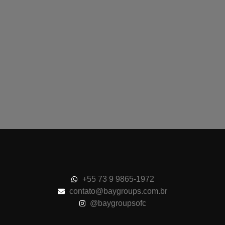
dias.
Métodos de Pagamento
+55 73 9 9865-1972
contato@baygroups.com.br
@baygroupsofc