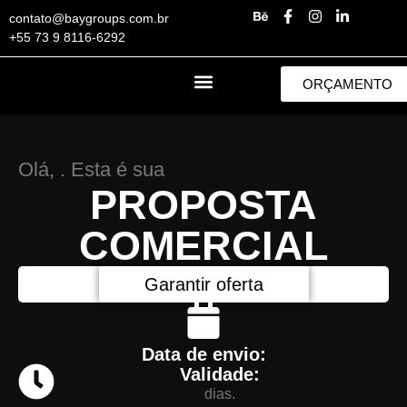
contato@baygroups.com.br
+55 73 9 8116-6292
ORÇAMENTO
Olá,
. Esta é sua
PROPOSTA
COMERCIAL
Garantir oferta
Data de envio:
Validade:
dias.